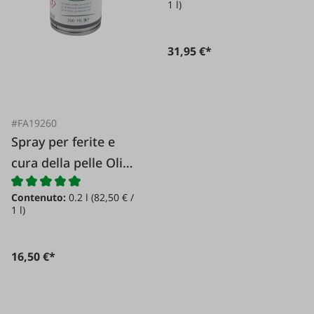
1 l)
31,95 €*
#FA19260
Spray per ferite e
cura della pelle Olio
verde *
Contenuto:
0.2 l
(82,50 € /
1 l)
16,50 €*