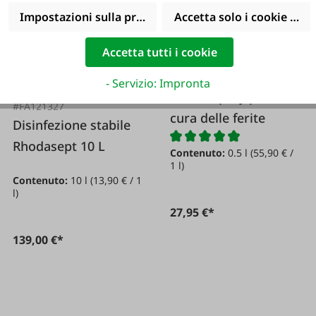
Impostazioni sulla privacy
Accetta solo i cookie funz
Accetta tutti i cookie
#FA14610
- Servizio: Impronta
KERBL Spray per la
#FA121327
cura delle ferite
Disinfezione stabile
Rhodasept 10 L
Contenuto:
0.5 l
(55,90 € /
1 l)
Contenuto:
10 l
(13,90 € / 1
l)
27,95 €*
139,00 €*