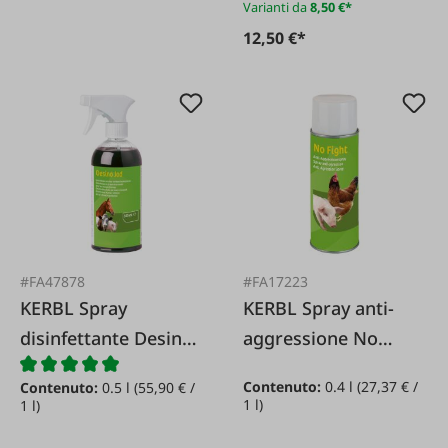
Varianti da
8,50 €*
12,50 €*
#FA47878
#FA17223
KERBL Spray
KERBL Spray anti-
disinfettante Desino
aggressione No
Iodio*
Fight
Contenuto:
0.4 l
(27,37 € /
Contenuto:
0.5 l
(55,90 € /
1 l)
1 l)