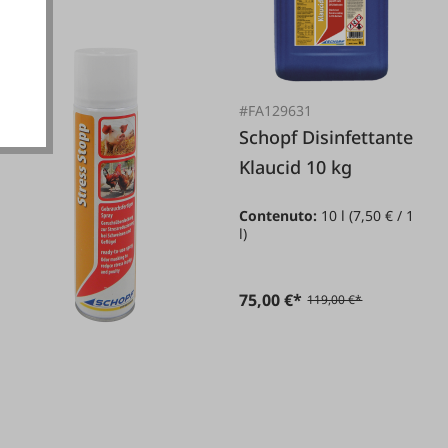
ionali
#FA129631
Schopf Disinfettante
Klaucid 10 kg
Contenuto:
10 l
(7,50 € / 1
l)
75,00 €*
119,00 €*