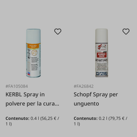
#FA105084
#FA26842
KERBL Spray in
Schopf Spray per
polvere per la cura
unguento
della pelle
Contenuto:
0.4 l
(56,25 € /
Contenuto:
0.2 l
(79,75 € /
1 l)
1 l)