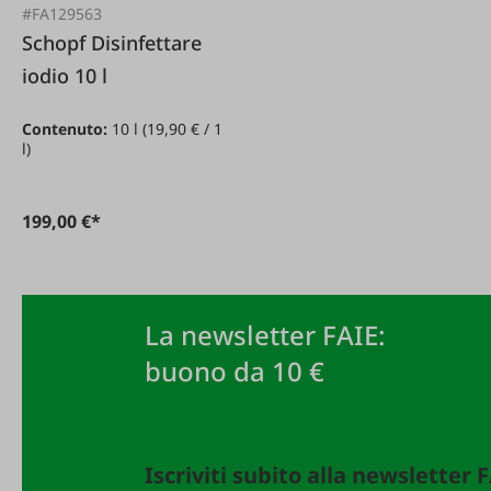
#FA129563
Schopf Disinfettare
iodio 10 l
Contenuto:
10 l
(19,90 € / 1
l)
199,00 €*
La newsletter FAIE:
buono da 10 €
Iscriviti subito alla newsletter 