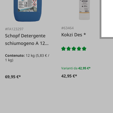
#63464
#FA123297
Kokzi Des *
Schopf Detergente
schiumogeno A 12
kg*
Contenuto:
12 kg
(5,83 € /
1 kg)
Varianti da
42,95 €*
42,95 €*
69,95 €*