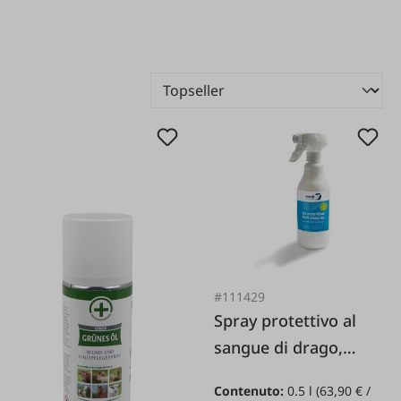
#111429
Spray protettivo al
sangue di drago,
flacone spray da 500
Contenuto:
0.5 l
(63,90 € /
ml