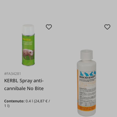
#FA34281
KERBL Spray anti-
cannibale No Bite
Contenuto:
0.4 l
(24,87 € /
1 l)