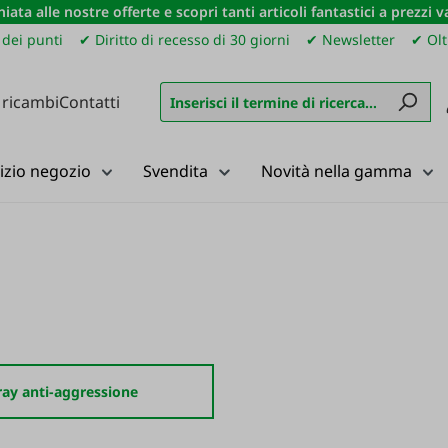
iata alle nostre offerte e scopri tanti articoli fantastici a prezzi 
dei punti
✔ Diritto di recesso di 30 giorni
✔ Newsletter
✔ Olt
 ricambi
Contatti
izio negozio
Svendita
Novità nella gamma
ray anti-aggressione