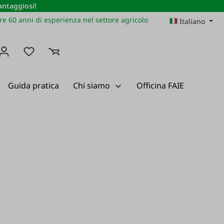
vantaggiosi!
re 60 anni di esperienza nel settore agricolo
Italiano
Hai 0 articoli nella lista dei desideri
Guida pratica
Chi siamo
Officina FAIE