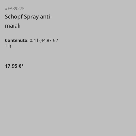
#FA39275
Schopf Spray anti-
maiali
Contenuto:
0.4 l
(44,87 € /
1 l)
17,95 €*