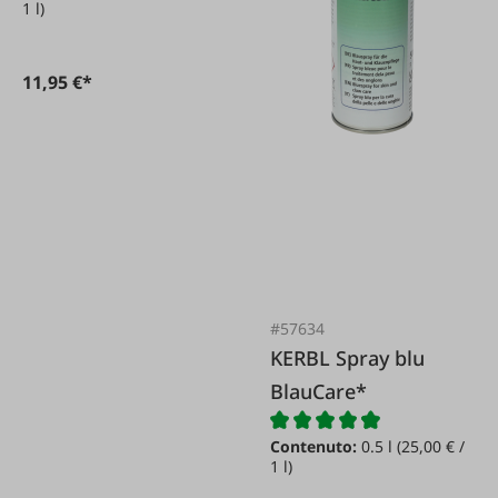
1 l)
11,95 €*
#57634
KERBL Spray blu
BlauCare*
Contenuto:
0.5 l
(25,00 € /
1 l)