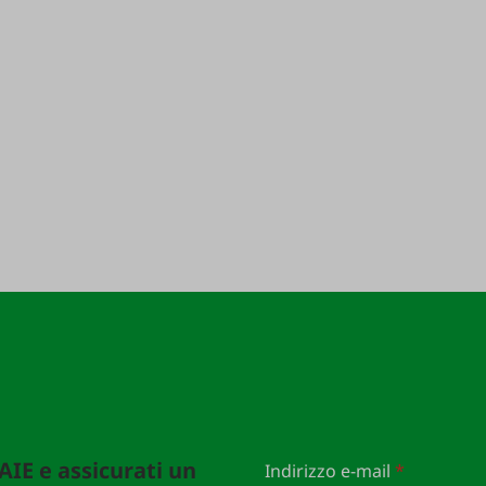
FAIE e assicurati un
Indirizzo e-mail
*