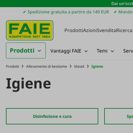
Dai un'occh
ssa al contenuto principale
Salta alla ricerca
Passa alla navigazione principale
✔ Spedizione gratuita a partire da 149 EUR
✔ Mondo 
Prodotti
Azioni
Svendita
Ricerca
Prodotti
Vantaggi FAIE
Temi
Serv
Prodotti
Allevamento di bestiame
Maiali
Igiene
Igiene
Disinfezione e cura
Sp