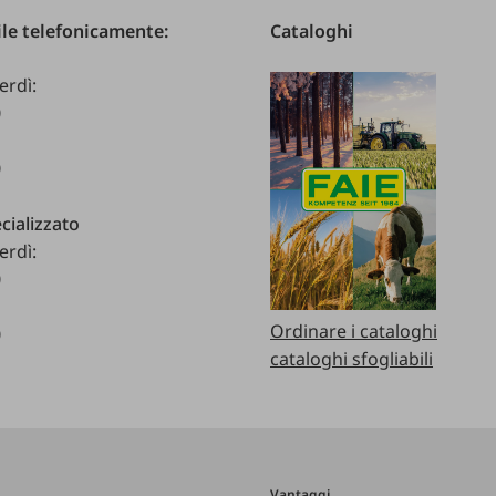
le telefonicamente:
Cataloghi
erdì:
0
0
cializzato
erdì:
0
Ordinare i cataloghi
0
cataloghi sfogliabili
Vantaggi