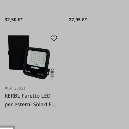
32,50 €*
27,95 €*
#FA128921
KERBL Faretto LED
per esterni SolarLED
Elio