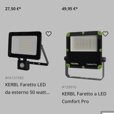
27,50 €*
49,95 €*
#FA131582
KERBL Faretto LED
#128916
da esterno 50 watt
KERBL Faretto a LED
con sensore di
Comfort Pro
movimento