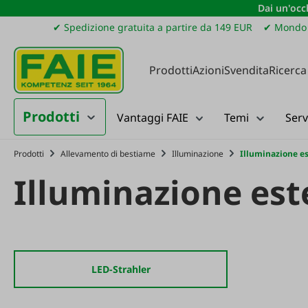
Dai un'occh
ssa al contenuto principale
Salta alla ricerca
Passa alla navigazione principale
✔ Spedizione gratuita a partire da 149 EUR
✔ Mondo 
Prodotti
Azioni
Svendita
Ricerca
Prodotti
Vantaggi FAIE
Temi
Serv
Prodotti
Allevamento di bestiame
Illuminazione
Illuminazione e
Illuminazione est
LED-Strahler