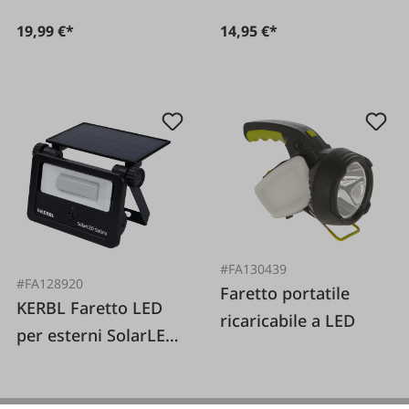
19,99 €*
14,95 €*
#FA130439
#FA128920
Faretto portatile
KERBL Faretto LED
ricaricabile a LED
per esterni SolarLED
Solina