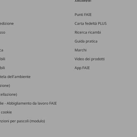
Punti FAIE
edizione
Carta fedeltà PLUS
esso
Ricerca ricambi
Guida pratica
ica
Marchi
bili
Video dei prodotti
ili
App FAIE
utela dell'ambiente
izione)
ellazione)
glie - Abbigliamento da lavoro FAIE
 cookie
zioni per pascoli (modulo)