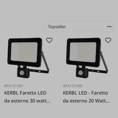
#FA131581
#FA131580
KERBL Faretto LED
KERBL LED - Faretto
da esterno 30 watt
da esterno 20 Watt
con sensore di
con sensore di
movimento
movimento