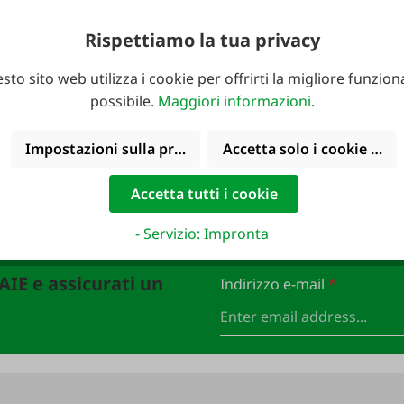
39,95 €*
Rispettiamo la tua privacy
34,95 €*
sto sito web utilizza i cookie per offrirti la migliore funziona
possibile.
Maggiori informazioni
.
Impostazioni sulla privacy
Accetta solo i cookie funz
Accetta tutti i cookie
- Servizio: Impronta
FAIE e assicurati un
Indirizzo e-mail
*