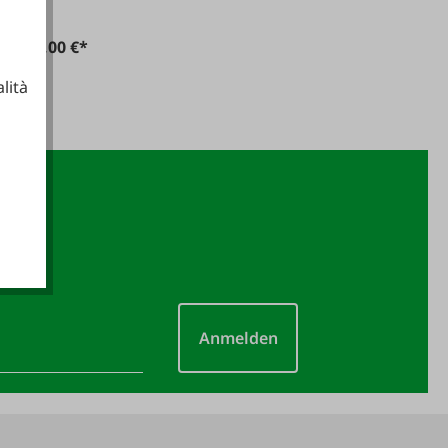
109,00 €*
lità
ionali
Anmelden