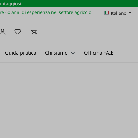
vantaggiosi!
re 60 anni di esperienza nel settore agricolo
Italiano
Hai 0 articoli nella lista dei desideri
Guida pratica
Chi siamo
Officina FAIE