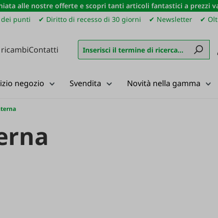
iata alle nostre offerte e scopri tanti articoli fantastici a prezzi 
dei punti
✔ Diritto di recesso di 30 giorni
✔ Newsletter
✔ Olt
 ricambi
Contatti
izio negozio
Svendita
Novità nella gamma
sterna
erna