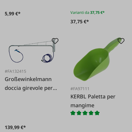
Varianti da
37,75 €*
5,99 €*
37,75 €*
#FA132415
Großewinkelmann
doccia girevole per
#FA97111
KERBL Paletta per
animali domestici
mangime
139,99 €*