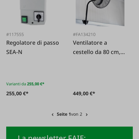
#117555
#FA134210
Regolatore di passo
Ventilatore a
SEA-N
cestello da 80 cm,
230 V con
telecomando
Varianti da
255,00 €*
255,00 €*
449,00 €*
Seite 1
von 2
La newsletter FAIE: