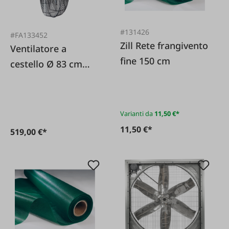
#131426
#FA133452
Zill Rete frangivento
Ventilatore a
fine 150 cm
cestello Ø 83 cm
230 V
Varianti da
11,50 €*
11,50 €*
519,00 €*