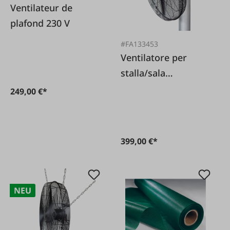
Ventilateur de
plafond 230 V
#FA133453
Ventilatore per
stalla/sala
mungitura 69 cm
249,00 €*
230 V
399,00 €*
NEU