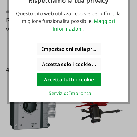
Rispettiamo la tua privacy
fine 200 cm
#FA133484
Questo sito web utilizza i cookie per offrirti la
Regolatore di
migliore funzionalità possibile.
Maggiori
velocità S56
informazioni
.
Varianti da
14,95 €*
14,95 €*
Impostazioni sulla privacy
Accetta solo i cookie funzionali
499,00 €*
549,00 €*
Accetta tutti i cookie
- Servizio: Impronta