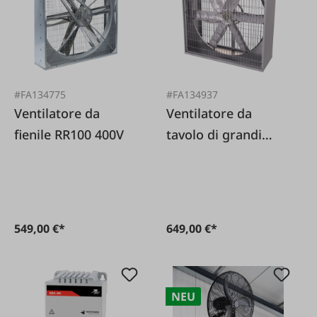
#FA134775
#FA134937
Ventilatore da
Ventilatore da
fienile RR100 400V
tavolo di grandi
dimensioni 90 cm
549,00 €*
649,00 €*
NEU