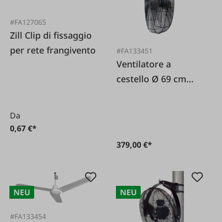
#FA127065
Zill Clip di fissaggio
per rete frangivento
#FA133451
Ventilatore a
cestello Ø 69 cm
230 V
Da
0,67 €*
379,00 €*
NEU
NEU
#FA133454