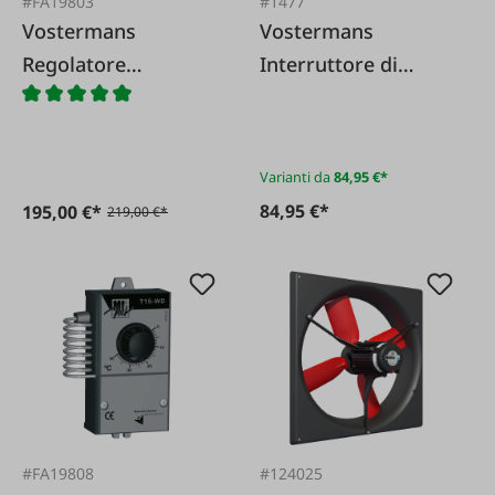
#FA19803
#1477
Vostermans
Vostermans
Regolatore
Interruttore di
elettronico di
protezione del
velocità EW5
motore
Varianti da
84,95 €*
84,95 €*
195,00 €*
219,00 €*
#FA19808
#124025