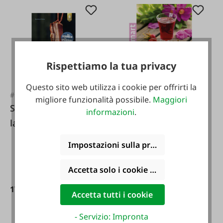
Rispettiamo la tua privacy
Questo sito web utilizza i cookie per offrirti la
#FA110537
#FA25444
migliore funzionalità possibile.
Maggiori
Salare e affumicare
Liquori
informazioni
.
la carne - Terza
edizione
Impostazioni sulla privacy
Accetta solo i cookie funzionali
17,90 €*
8,20 €*
Accetta tutti i cookie
- Servizio: Impronta