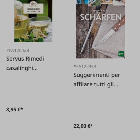
#FA126428
Servus Rimedi
#FA122953
casalinghi
Suggerimenti per
dimenticati
affilare tutti gli
utensili da taglio
8,95 €*
22,00 €*