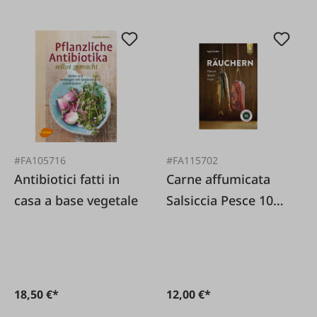
#FA105716
#FA115702
Antibiotici fatti in
Carne affumicata
casa a base vegetale
Salsiccia Pesce 10a
Edizione
18,50 €*
12,00 €*