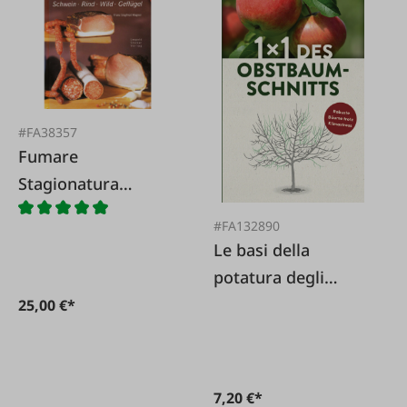
#FA38357
Fumare
Stagionatura
salsicce
#FA132890
Le basi della
potatura degli
alberi da frutto
25,00 €*
7,20 €*