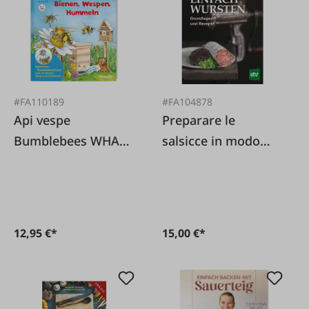
#FA110189
#FA104878
Api vespe
Preparare le
Bumblebees WHAT
salsicce in modo
IS WHAT Junior
semplice - Nozioni
Volume 34:
di base e ricette
12,95 €*
15,00 €*