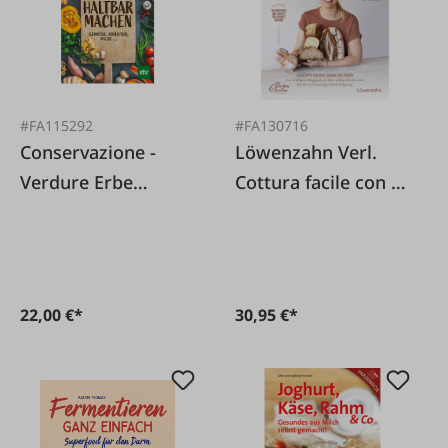
#FA115292
#FA130716
Conservazione -
Löwenzahn Verl.
Verdure Erbe
Cottura facile con il
aromatiche Funghi
lievito madre
22,00 €*
30,95 €*