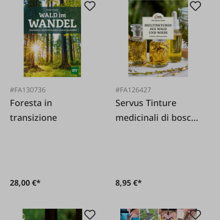
#FA130736
#FA126427
Foresta in
Servus Tinture
transizione
medicinali di bosco
e prato
28,00 €*
8,95 €*