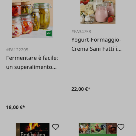
#FA34758
Yogurt-Formaggio-
Crema Sani Fatti in
#FA122205
Fermentare è facile:
Casa dal Latte
un superalimento
per l'intestino
22,00 €*
18,00 €*