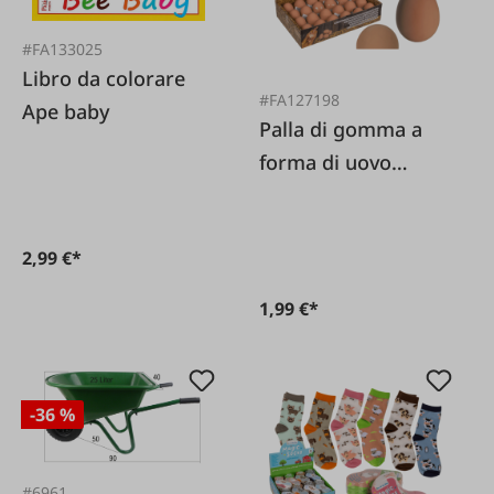
#FA133025
Libro da colorare
#FA127198
Ape baby
Palla di gomma a
forma di uovo
rimbalzante
2,99 €*
1,99 €*
-36 %
#6961