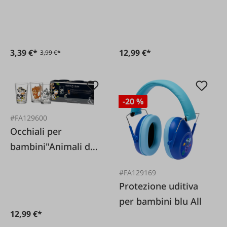
19 cm
3,39 €*
12,99 €*
3,99 €*
-20 %
#FA129600
Occhiali per
bambini"Animali da
fattoria" 0 2 lt 3
#FA129169
pezzi.
Protezione uditiva
per bambini blu All
12,99 €*