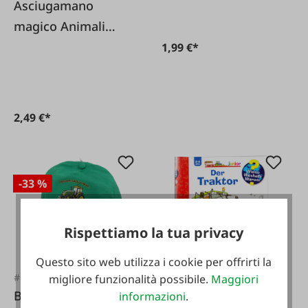
Asciugamano
magico Animali
della foresta
1,99 €*
2,49 €*
-33 %
Rispettiamo la tua privacy
Questo sito web utilizza i cookie per offrirti la
#FA128548
migliore funzionalità possibile.
Maggiori
#FA107576
Berretto verde per
informazioni
.
Ravensburger Il