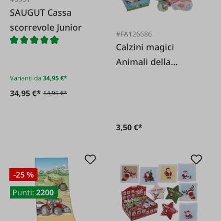
SAUGUT Cassa
scorrevole Junior
#FA126686
Calzini magici
Animali della
fattoria Taglia 22-34
Varianti da
34,95 €*
34,95 €*
54,95 €*
3,50 €*
-25 %
Punti:
2200