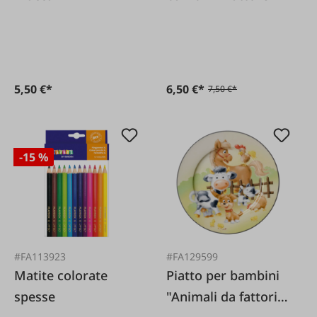
5,50 €*
6,50 €*
7,50 €*
-15 %
#FA113923
#FA129599
Matite colorate
Piatto per bambini
spesse
"Animali da fattoria"