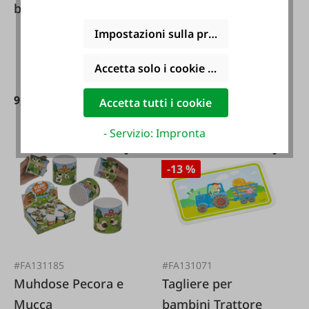
bambini
trattore (come?
cosa? perché?) Libro
Impostazioni sulla privacy
per bambini
Accetta solo i cookie funzionali
9,99 €*
14,99 €*
12,40 €*
Accetta tutti i cookie
- Servizio: Impronta
-13 %
#FA131185
#FA131071
Muhdose Pecora e
Tagliere per
Mucca
bambini Trattore