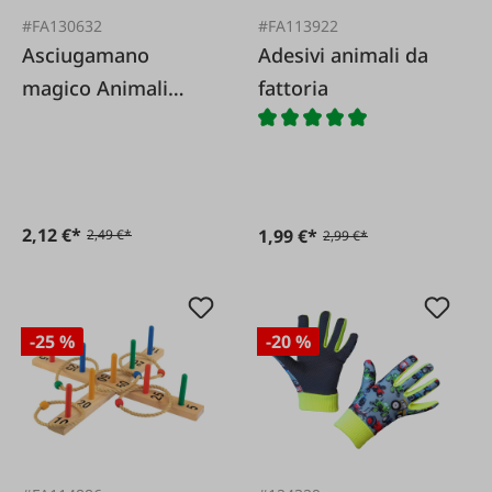
#FA130632
#FA113922
Asciugamano
Adesivi animali da
magico Animali
fattoria
della fattoria
2,12 €*
1,99 €*
2,49 €*
2,99 €*
-25 %
-20 %