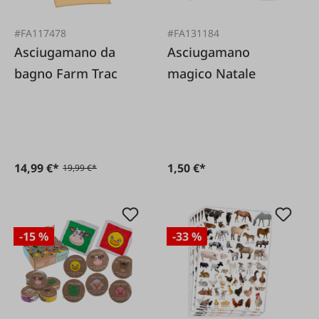
#FA117478
#FA131184
Asciugamano da
Asciugamano
bagno Farm Trac
magico Natale
14,99 €*
1,50 €*
19,99 €*
-15 %
-33 %