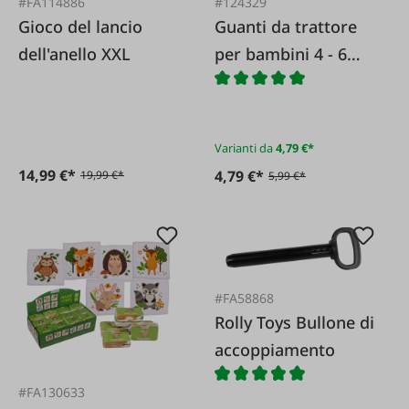
#FA114886
#124329
Gioco del lancio
Guanti da trattore
dell'anello XXL
per bambini 4 - 6
anni
Varianti da
4,79 €*
14,99 €*
4,79 €*
19,99 €*
5,99 €*
#FA58868
Rolly Toys Bullone di
accoppiamento
#FA130633