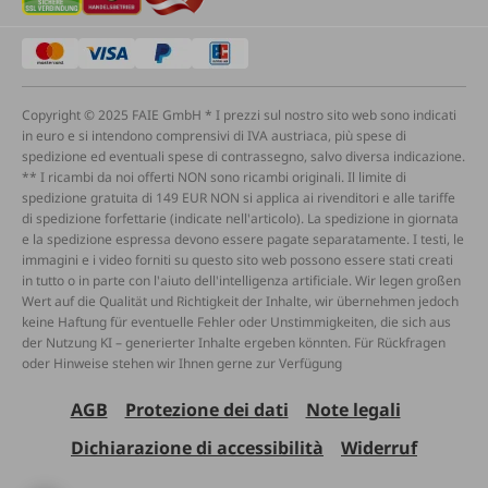
Copyright © 2025 FAIE GmbH * I prezzi sul nostro sito web sono indicati
in euro e si intendono comprensivi di IVA austriaca, più spese di
spedizione ed eventuali spese di contrassegno, salvo diversa indicazione.
** I ricambi da noi offerti NON sono ricambi originali. Il limite di
spedizione gratuita di 149 EUR NON si applica ai rivenditori e alle tariffe
di spedizione forfettarie (indicate nell'articolo). La spedizione in giornata
e la spedizione espressa devono essere pagate separatamente. I testi, le
immagini e i video forniti su questo sito web possono essere stati creati
in tutto o in parte con l'aiuto dell'intelligenza artificiale. Wir legen großen
Wert auf die Qualität und Richtigkeit der Inhalte, wir übernehmen jedoch
keine Haftung für eventuelle Fehler oder Unstimmigkeiten, die sich aus
der Nutzung KI – generierter Inhalte ergeben könnten. Für Rückfragen
oder Hinweise stehen wir Ihnen gerne zur Verfügung
AGB
Protezione dei dati
Note legali
Dichiarazione di accessibilità
Widerruf