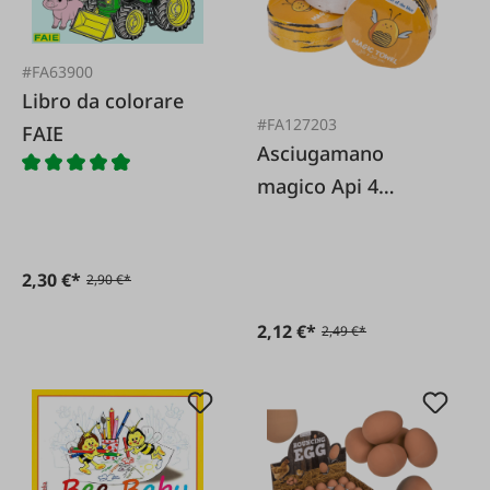
#FA63900
Libro da colorare
#FA127203
FAIE
Asciugamano
magico Api 4
assortiti
2,30 €*
2,90 €*
2,12 €*
2,49 €*