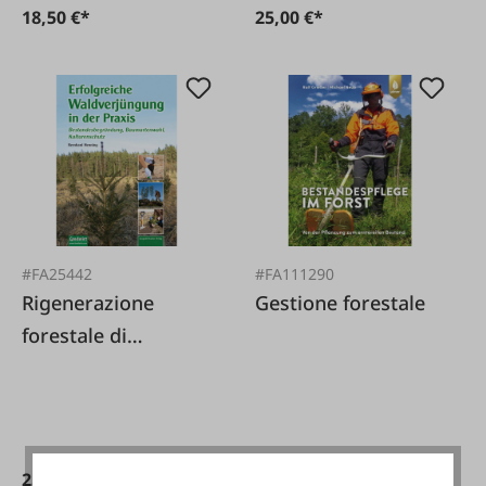
18,50 €*
25,00 €*
#FA25442
#FA111290
Rigenerazione
Gestione forestale
forestale di
successo nella
pratica
25,00 €*
46,30 €*