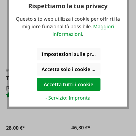
Rispettiamo la tua privacy
Questo sito web utilizza i cookie per offrirti la
migliore funzionalità possibile.
Maggiori
informazioni
.
Impostazioni sulla privacy
Accetta solo i cookie funzionali
#FA29564
#FA123367
Tecnologia forestale
Conversione
Accetta tutti i cookie
per piccoli
forestale: gestione
proprietari forestali
di foreste miste
- Servizio: Impronta
e agricoltori
sane
46,30 €*
28,00 €*