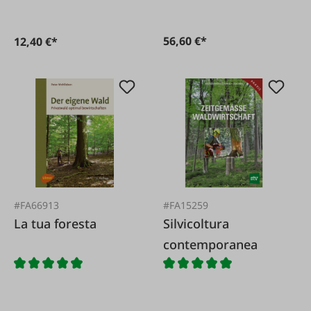
56,60 €*
12,40 €*
#FA66913
#FA15259
La tua foresta
Silvicoltura
contemporanea