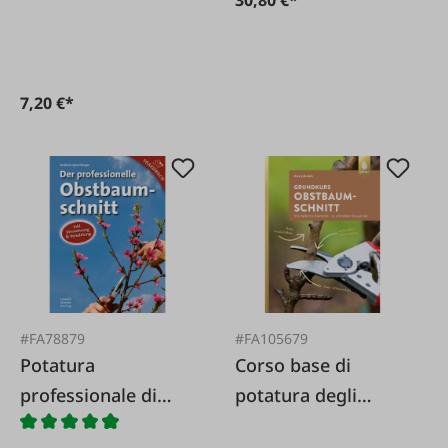
7,20 €*
#FA78879
#FA105679
Potatura
Corso base di
professionale di
potatura degli
alberi da frutto
alberi da frutto