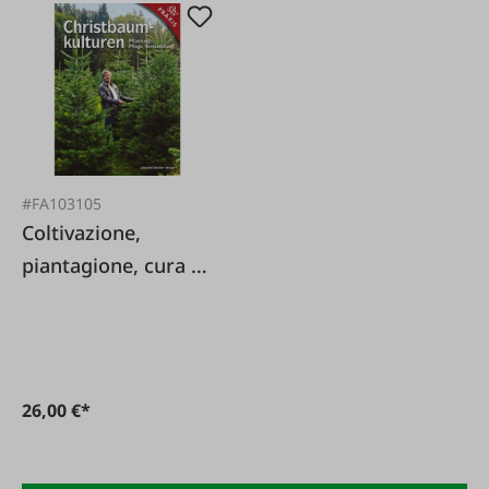
#FA103105
Coltivazione,
piantagione, cura e
marketing degli
alberi di Natale!
26,00 €*