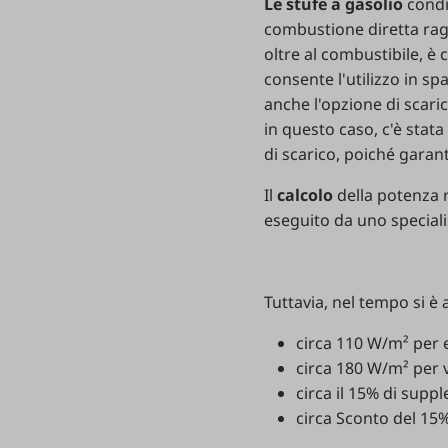
Le stufe a gasolio
condiv
combustione diretta raggi
oltre al combustibile, è
consente l'utilizzo in sp
anche l'opzione di scari
in questo caso, c'è stat
di scarico, poiché garan
Il
calcolo
della potenza r
eseguito da uno specialis
Tuttavia, nel tempo si è 
circa 110 W/m² per e
circa 180 W/m² per v
circa il 15% di supp
circa Sconto del 15