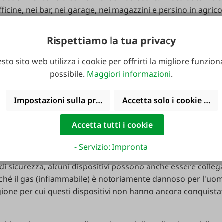
 officine, nei bar, nei garage, nei magazzini e persino in agric
i elettrici è che possono essere utilizzati anche in spazi chiu
integrato. La potenza termica è solitamente regolabile a in
Rispettiamo la tua privacy
to è garantita da un termostato di sicurezza integrato. Graz
riscaldatori elettrici possono essere utilizzati "off-grid" p
sto sito web utilizza i cookie per offrirti la migliore funziona
che. Anche con questi dispositivi si è assistito a grandi progre
possibile.
Maggiori informazioni
.
atori elettrici erano considerati dei veri e propri "divoratori
ma i dispositivi elettrici richiedono ancora più potenza in i
Impostazioni sulla privacy
Accetta solo i cookie funz
Accetta tutti i cookie
ideali per l'asciugatura di edifici, officine ben ventilate, te
ntati a gas propano/butano. È particolarmente degno di not
- Servizio: Impronta
abile in continuo e che questi dispositivi siano gli unici co
di sicurezza, alcuni dispositivi possono anche essere colleg
ché il gas (infiammabile) è notoriamente dannoso per l'uom
agione per cui questi dispositivi non hanno ancora conquist