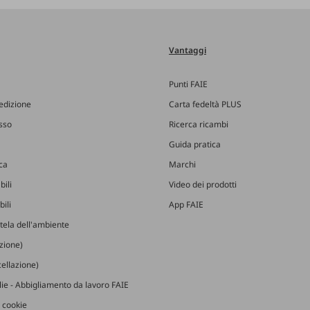
Vantaggi
Punti FAIE
edizione
Carta fedeltà PLUS
esso
Ricerca ricambi
Guida pratica
ica
Marchi
bili
Video dei prodotti
ili
App FAIE
utela dell'ambiente
izione)
ellazione)
glie - Abbigliamento da lavoro FAIE
 cookie