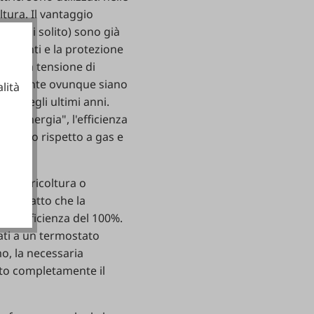
oltura. Il vantaggio
si e (di solito) sono già
crementi e la protezione
ie alla tensione di
raticamente ovunque siano
lità
ssi negli ultimi anni.
 di energia", l'efficienza
ngresso rispetto a gas e
ionali
nde, agricoltura o
a il fatto che la
n un'efficienza del 100%.
ati a un termostato
o, la necessaria
ato completamente il