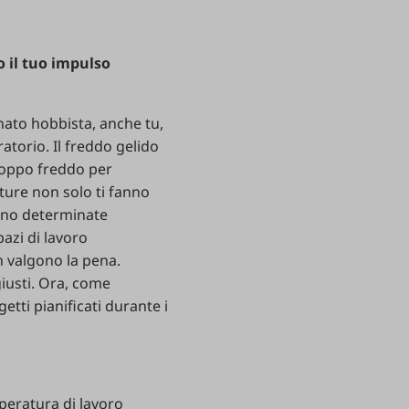
o il tuo impulso
nato hobbista, anche tu,
atorio. Il freddo gelido
troppo freddo per
ature non solo ti fanno
edono determinate
azi di lavoro
n valgono la pena.
giusti. Ora, come
etti pianificati durante i
peratura di lavoro