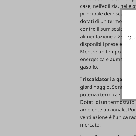
case, nell'edilizia, nelle
principale dei riscaldator
dotati di un termostato 
contro il surriscaldamen
alimentazione a 230 V, i 
Que
disponibili prese elettri
Mentre un tempo i riscald
energetica è aumentata, 
gasolio.
I
riscaldatori a gas
sono 
giardinaggio. Sono alime
potenza termica sia regol
Dotati di un termostato 
ambiente opzionale. Poi
ventilazione è l'unica r
mercato.