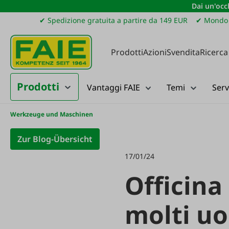
Dai un'occh
ssa al contenuto principale
Salta alla ricerca
Passa alla navigazione principale
✔ Spedizione gratuita a partire da 149 EUR
✔ Mondo 
Prodotti
Azioni
Svendita
Ricerca
Prodotti
Vantaggi FAIE
Temi
Serv
Werkzeuge und Maschinen
Zur Blog-Übersicht
17/01/24
Officina
molti uo