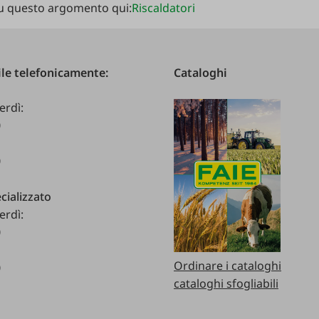
 su questo argomento qui:
Riscaldatori
le telefonicamente:
Cataloghi
erdì:
0
0
cializzato
erdì:
0
Ordinare i cataloghi
0
cataloghi sfogliabili