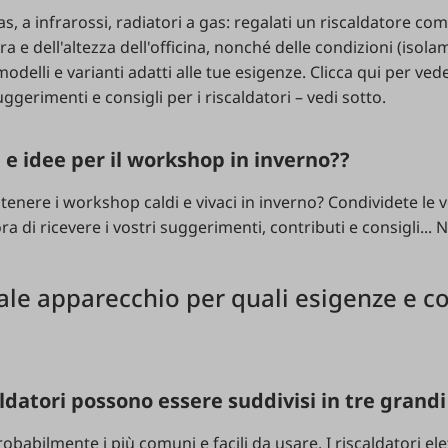
gas, a infrarossi, radiatori a gas: regalati un riscaldatore com
 e dell'altezza dell'officina, nonché delle condizioni (isola
odelli e varianti adatti alle tue esigenze. Clicca qui per vede
gerimenti e consigli per i riscaldatori – vedi sotto.
 e idee per il workshop in inverno??
tenere i workshop caldi e vivaci in inverno? Condividete le v
 di ricevere i vostri suggerimenti, contributi e consigli... No
uale apparecchio per quali esigenze e c
aldatori possono essere suddivisi in tre grandi
robabilmente i più comuni e facili da usare. I riscaldatori elet