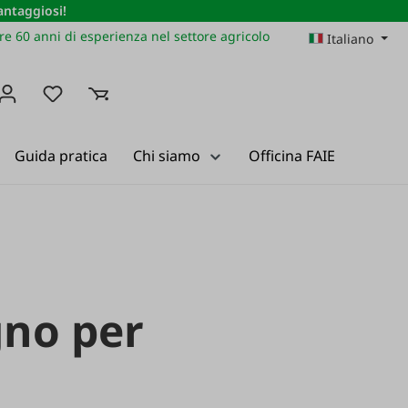
vantaggiosi!
re 60 anni di esperienza nel settore agricolo
Italiano
Hai 0 articoli nella lista dei desideri
Guida pratica
Chi siamo
Officina FAIE
gno per