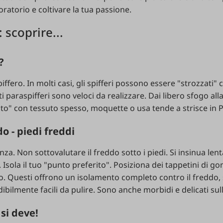
ratorio e coltivare la tua passione.
 scoprire...
?
piffero. In molti casi, gli spifferi possono essere "strozzati"
i paraspifferi sono veloci da realizzare. Dai libero sfogo alla
nto" con tessuto spesso, moquette o usa tende a strisce in 
o - piedi freddi
renza. Non sottovalutare il freddo sotto i piedi. Si insinua l
Isola il tuo "punto preferito". Posiziona dei tappetini di g
. Questi offrono un isolamento completo contro il freddo, 
dibilmente facili da pulire. Sono anche morbidi e delicati sull
si deve!