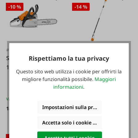
-10 %
-14 %
#124531
#FA98982
Rispettiamo la tua privacy
Stihl Motosega MS
Stihl Potatore a
162
batteria HTA 86
Questo sito web utilizza i cookie per offrirti la
migliore funzionalità possibile.
Maggiori
informazioni
.
Varianti da
159,00 €*
Impostazioni sulla privacy
189,00 €*
599,00 €*
209,00 €*
699,00 €*
Accetta solo i cookie funzionali
-9 %
-16 %