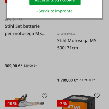
Accetta tutti i cookie
- Servizio: Impronta
#FA121135
Stihl Set batterie
per motosega MSA
#FA108964
Stihl Motosega MS
60 CB
500i 71cm
309,90 €*
339,00 €*
1.789,00 €*
2.129,00 €*
-10 %
-7 %