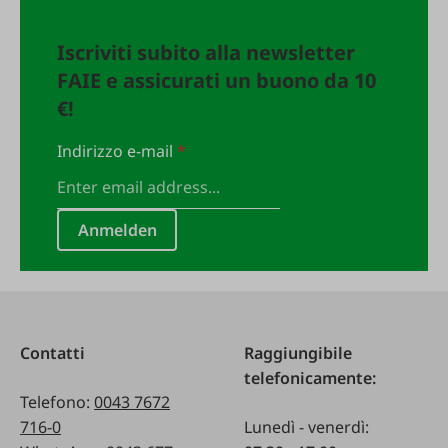
Iscriviti subito alla newsletter
FAIE e assicurati un buono da 10
€!
Indirizzo e-mail
*
Anmelden
Contatti
Raggiungibile
telefonicamente:
Telefono:
0043 7672
716-0
Lunedì - venerdì: