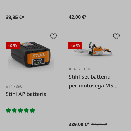
42,00 €*
39,95 €*
-8 %
-5 %
#FA121134
Stihl Set batteria
per motosega MSA
#117896
Stihl AP batteria
70 CB
389,00 €*
409,00 €*