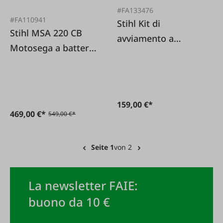
#FA133476
#FA110941
Stihl Kit di
Stihl MSA 220 CB
avviamento a
Motosega a batteria
batteria AK20 I - 1x
35 cm
AK20 + 1x AL101
159,00 €*
469,00 €*
549,00 €*
Seite 1
von 2
La newsletter FAIE:
buono da 10 €