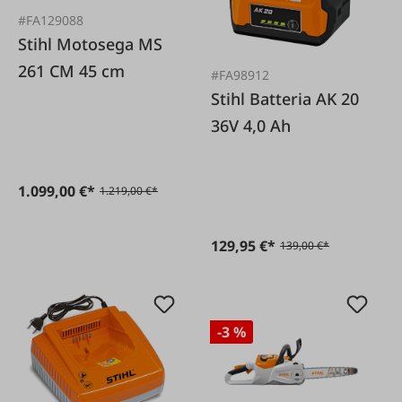
#FA129088
Stihl Motosega MS
261 CM 45 cm
#FA98912
Stihl Batteria AK 20
36V 4,0 Ah
1.099,00 €*
1.219,00 €*
129,95 €*
139,00 €*
-3 %