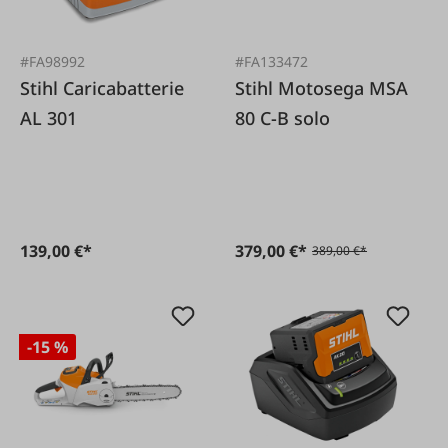
#FA98992
#FA133472
Stihl Caricabatterie
Stihl Motosega MSA
AL 301
80 C-B solo
139,00 €*
379,00 €*
389,00 €*
-15 %