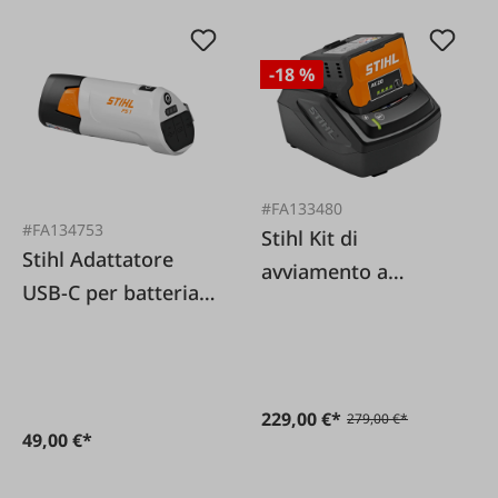
-18 %
#FA133480
#FA134753
Stihl Kit di
Stihl Adattatore
avviamento a
USB-C per batteria
batteria AK20 II - 2x
PS 1.0
AK20 + 1x AL101
229,00 €*
279,00 €*
49,00 €*