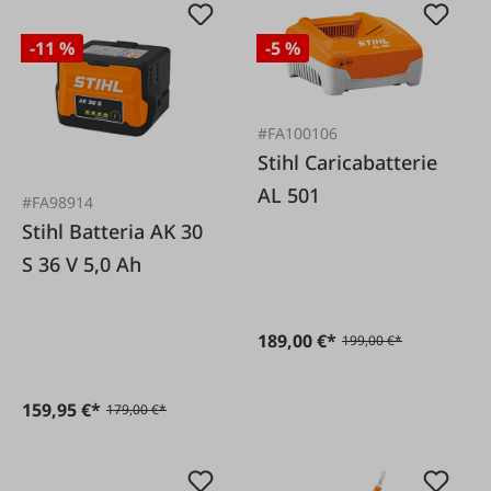
-11 %
-5 %
#FA100106
Stihl Caricabatterie
AL 501
#FA98914
Stihl Batteria AK 30
S 36 V 5,0 Ah
189,00 €*
199,00 €*
159,95 €*
179,00 €*