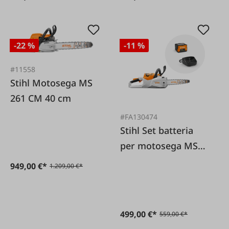
-22 %
-11 %
#11558
Stihl Motosega MS
261 CM 40 cm
#FA130474
Stihl Set batteria
per motosega MSA
80 CB
949,00 €*
1.209,00 €*
499,00 €*
559,00 €*