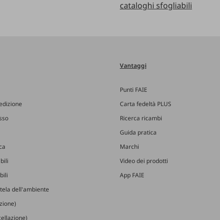
cataloghi sfogliabili
Vantaggi
Punti FAIE
edizione
Carta fedeltà PLUS
esso
Ricerca ricambi
Guida pratica
ica
Marchi
bili
Video dei prodotti
ili
App FAIE
utela dell'ambiente
izione)
ellazione)