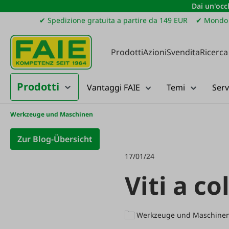
Dai un'occh
ssa al contenuto principale
Salta alla ricerca
Passa alla navigazione principale
✔ Spedizione gratuita a partire da 149 EUR
✔ Mondo 
Prodotti
Azioni
Svendita
Ricerca
Prodotti
Vantaggi FAIE
Temi
Serv
Werkzeuge und Maschinen
Zur Blog-Übersicht
17/01/24
Viti a co
Werkzeuge und Maschine