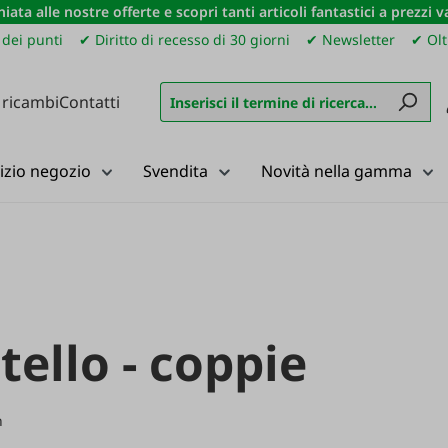
iata alle nostre offerte e scopri tanti articoli fantastici a prezzi 
dei punti
✔ Diritto di recesso di 30 giorni
✔ Newsletter
✔ Olt
 ricambi
Contatti
izio negozio
Svendita
Novità nella gamma
ltello - coppie
n