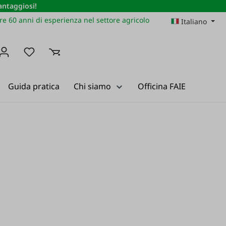
vantaggiosi!
re 60 anni di esperienza nel settore agricolo
Italiano
Hai 0 articoli nella lista dei desideri
Guida pratica
Chi siamo
Officina FAIE