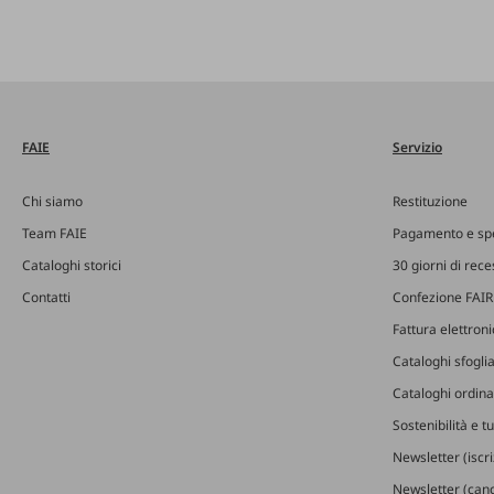
FAIE
Servizio
Chi siamo
Restituzione
Team FAIE
Pagamento e sp
Cataloghi storici
30 giorni di rec
Contatti
Confezione FAIR
Fattura elettron
Cataloghi sfoglia
Cataloghi ordinab
Sostenibilità e t
Newsletter (iscr
Newsletter (canc