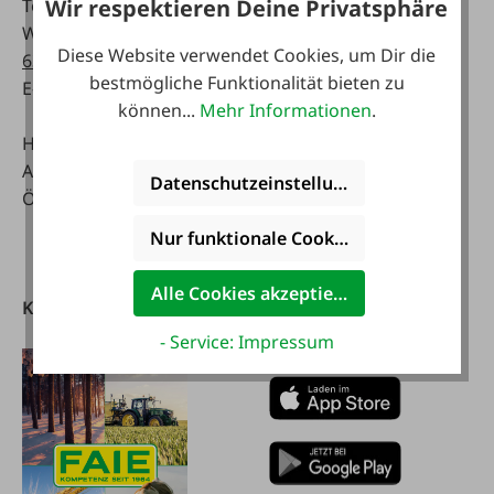
Tel:
0043 7672 716-0
Mo - Fr:
Wir respektieren Deine Privatsphäre
WhatsApp:
0043 677
07:30 - 17.00 Uhr
Diese Website verwendet Cookies, um Dir die
63514619
Sa:
bestmögliche Funktionalität bieten zu
E-Mail:
info@faie.at
08:00 - 12:00 Uhr
können...
Mehr Informationen
.
Handelsstraße 9
Fachmarkt
A-4844 Regau
Mo - Fr:
Datenschutzeinstellungen
Österreich
08:00 - 17:00 Uhr
Sa:
Nur funktionale Cookies akzeptieren
08:00 - 12:00 Uhr
Alle Cookies akzeptieren
Kataloge
FAIE App
herunterladen
- Service: Impressum