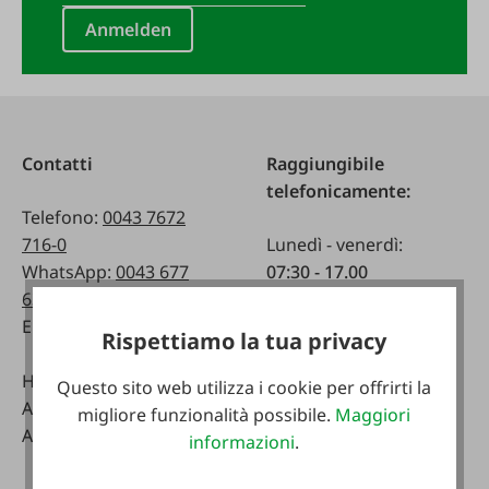
Anmelden
Contatti
Raggiungibile
telefonicamente:
Telefono:
0043 7672
716-0
Lunedì - venerdì:
WhatsApp:
0043 677
07:30 - 17.00
63514619
Sabato:
Email:
info@faie.at
08:00 - 12:00
Rispettiamo la tua privacy
Handelsstraße 9
Negozio specializzato
Questo sito web utilizza i cookie per offrirti la
A-4844 Regau
Lunedì - venerdì:
migliore funzionalità possibile.
Maggiori
Austria
08:00 - 17:00
informazioni
.
Sabato: