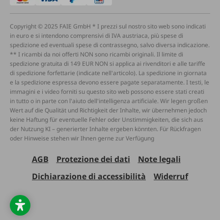
Copyright © 2025 FAIE GmbH * I prezzi sul nostro sito web sono indicati
in euro e si intendono comprensivi di IVA austriaca, più spese di
spedizione ed eventuali spese di contrassegno, salvo diversa indicazione.
** I ricambi da noi offerti NON sono ricambi originali. Il limite di
spedizione gratuita di 149 EUR NON si applica ai rivenditori e alle tariffe
di spedizione forfettarie (indicate nell'articolo). La spedizione in giornata
e la spedizione espressa devono essere pagate separatamente. I testi, le
immagini e i video forniti su questo sito web possono essere stati creati
in tutto o in parte con l'aiuto dell'intelligenza artificiale. Wir legen großen
Wert auf die Qualität und Richtigkeit der Inhalte, wir übernehmen jedoch
keine Haftung für eventuelle Fehler oder Unstimmigkeiten, die sich aus
der Nutzung KI – generierter Inhalte ergeben könnten. Für Rückfragen
oder Hinweise stehen wir Ihnen gerne zur Verfügung
AGB
Protezione dei dati
Note legali
Dichiarazione di accessibilità
Widerruf