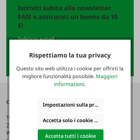
Iscriviti subito alla newsletter
FAIE e assicurati un buono da 10
€!
Indirizzo e-mail
*
Rispettiamo la tua privacy
Anmelden
Questo sito web utilizza i cookie per offrirti la
migliore funzionalità possibile.
Maggiori
informazioni
.
Contatti
Raggiungibile
Impostazioni sulla privacy
telefonicamente:
Telefono:
0043 7672
Accetta solo i cookie funzionali
716-0
Lunedì - venerdì:
WhatsApp:
0043 677
07:30 - 17.00
Accetta tutti i cookie