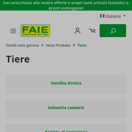
Dai un'occhiata alle nostre offerte e scopri tanti articoli fantastici a
Passa al contenuto principale
prezzi vantaggiosi!
Italiano
Novità nella gamma
Neue Produkte
Tiere
Tiere
Vendita diretta
industria casearia
Recinto di recinzione