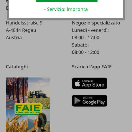
63514619
Sabato:
Email:
info@faie.at
08:00 - 12:00
- Servizio: Impronta
Handelsstraße 9
Negozio specializzato
A-4844 Regau
Lunedì - venerdì:
Austria
08:00 - 17:00
Sabato:
08:00 - 12:00
Cataloghi
Scarica l'app FAIE