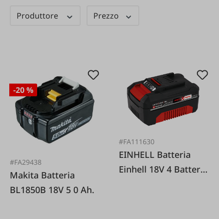
Produttore
Prezzo
-20 %
#FA111630
EINHELL Batteria
#FA29438
Einhell 18V 4 Batteria
Makita Batteria
PXC da 0 Ah
BL1850B 18V 5 0 Ah.
179133~111631~1116
31~Kraftform Turbo