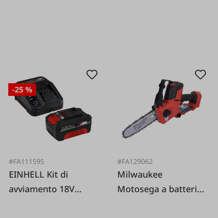
-25 %
#FA111595
#FA129062
EINHELL Kit di
Milwaukee
avviamento 18V
Motosega a batteria
Power X-Change 1 x
M18 allentata
4 0 Ah