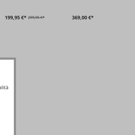
199,95 €*
369,00 €*
299,95 €*
lità
ionali