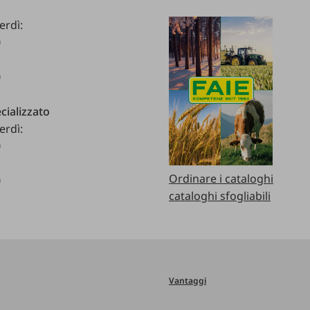
erdì:
0
0
cializzato
erdì:
0
Ordinare i cataloghi
0
cataloghi sfogliabili
Vantaggi