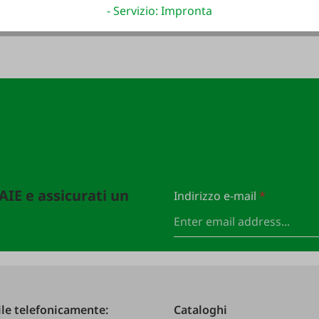
- Servizio: Impronta
FAIE e assicurati un
Indirizzo e-mail
*
le telefonicamente:
Cataloghi