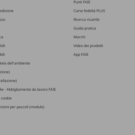
Punti FAIE
edizione
Carta fedeltà PLUS
esso
Ricerca ricambi
Guida pratica
ica
Marchi
bili
Video dei prodotti
ili
App FAIE
utela dell'ambiente
izione)
ellazione)
glie - Abbigliamento da lavoro FAIE
 cookie
zioni per pascoli (modulo)