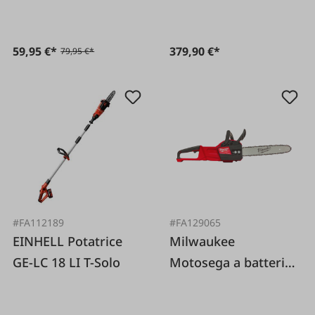
59,95 €*
379,90 €*
79,95 €*
#FA112189
#FA129065
EINHELL Potatrice
Milwaukee
GE-LC 18 LI T-Solo
Motosega a batteria
M18FCHS35-0 sciolta