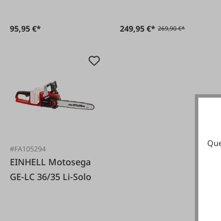
95,95 €*
249,95 €*
269,90 €*
Que
#FA105294
EINHELL Motosega
GE-LC 36/35 Li-Solo