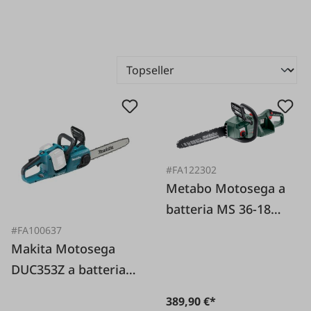
#FA122302
Metabo Motosega a
batteria MS 36-18
LTX BL 40 senza
#FA100637
Makita Motosega
batteria e
DUC353Z a batteria -
caricabatteria
solo
389,90 €*