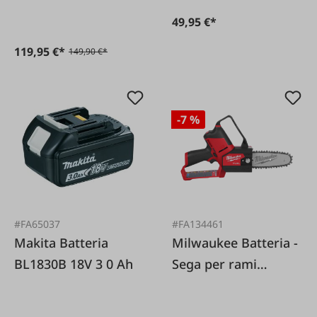
826T"
49,95 €*
119,95 €*
149,90 €*
-7 %
#FA65037
#FA134461
Makita Batteria
Milwaukee Batteria -
BL1830B 18V 3 0 Ah
Sega per rami
M12FHS-0