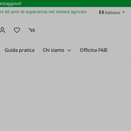
vantaggiosi!
re 60 anni di esperienza nel settore agricolo
Italiano
Hai 0 articoli nella lista dei desideri
Guida pratica
Chi siamo
Officina FAIE