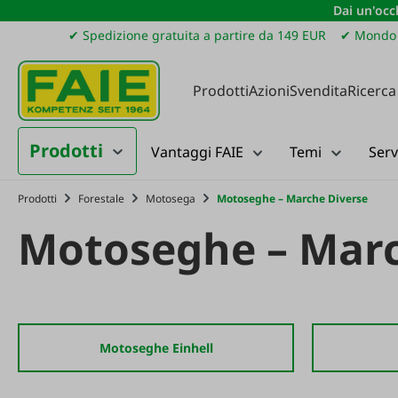
Dai un'occh
ssa al contenuto principale
Salta alla ricerca
Passa alla navigazione principale
✔ Spedizione gratuita a partire da 149 EUR
✔ Mondo 
Prodotti
Azioni
Svendita
Ricerca
Prodotti
Vantaggi FAIE
Temi
Serv
Prodotti
Forestale
Motosega
Motoseghe – Marche Diverse
Motoseghe – Marc
Motoseghe Einhell