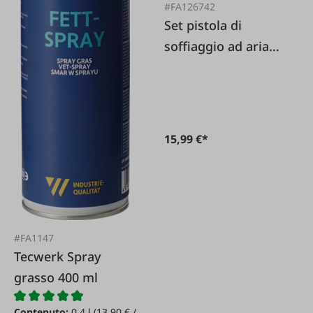
#FA126742
Set pistola di
soffiaggio ad aria
compressa
110/300/500 mm 3
pezzi.
15,99 €*
#FA1147
Tecwerk Spray
grasso 400 ml
Contenuto:
0.4 l
(13,90 € /