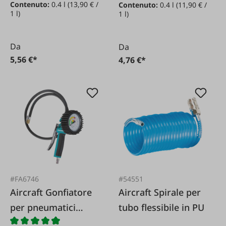
Contenuto:
0.4 l
(13,90 € /
Contenuto:
0.4 l
(11,90 € /
da 400 ml
1 l)
1 l)
Da
Da
5,56 €*
4,76 €*
#FA6746
#54551
Aircraft Gonfiatore
Aircraft Spirale per
per pneumatici
tubo flessibile in PU
professionale