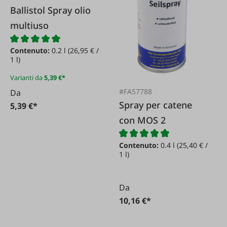
Ballistol Spray olio
multiuso
Contenuto:
0.2 l
(26,95 € /
1 l)
Varianti da
5,39 €*
#FA57788
Da
Spray per catene
5,39 €*
con MOS 2
Contenuto:
0.4 l
(25,40 € /
1 l)
Da
10,16 €*