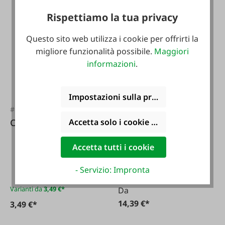
Rispettiamo la tua privacy
Questo sito web utilizza i cookie per offrirti la
migliore funzionalità possibile.
Maggiori
informazioni
.
#FA101841
Impostazioni sulla privacy
Tecwerk
#52585
Cartuccia di gas
Accetta solo i cookie funzionali
Convertitore di
ruggine 400 ml
Accetta tutti i cookie
Contenuto:
0.4 l
(35,98 € /
1 l)
- Servizio: Impronta
Varianti da
3,49 €*
Da
14,39 €*
3,49 €*