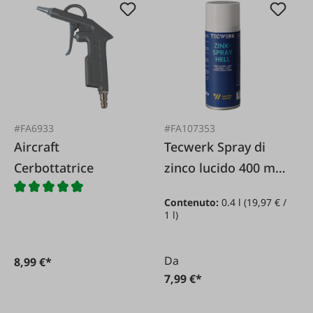
#FA6933
#FA107353
Aircraft
Tecwerk Spray di
Cerbottatrice
zinco lucido 400 ml
alluminio bianco
Contenuto:
0.4 l
(19,97 € /
1 l)
Da
8,99 €*
7,99 €*