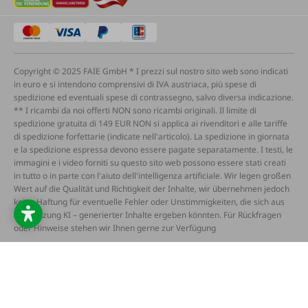
Copyright © 2025 FAIE GmbH * I prezzi sul nostro sito web sono indicati
in euro e si intendono comprensivi di IVA austriaca, più spese di
spedizione ed eventuali spese di contrassegno, salvo diversa indicazione.
** I ricambi da noi offerti NON sono ricambi originali. Il limite di
spedizione gratuita di 149 EUR NON si applica ai rivenditori e alle tariffe
di spedizione forfettarie (indicate nell'articolo). La spedizione in giornata
e la spedizione espressa devono essere pagate separatamente. I testi, le
immagini e i video forniti su questo sito web possono essere stati creati
in tutto o in parte con l'aiuto dell'intelligenza artificiale. Wir legen großen
Wert auf die Qualität und Richtigkeit der Inhalte, wir übernehmen jedoch
keine Haftung für eventuelle Fehler oder Unstimmigkeiten, die sich aus
der Nutzung KI – generierter Inhalte ergeben könnten. Für Rückfragen
oder Hinweise stehen wir Ihnen gerne zur Verfügung
AGB
Protezione dei dati
Note legali
Dichiarazione di accessibilità
Widerruf