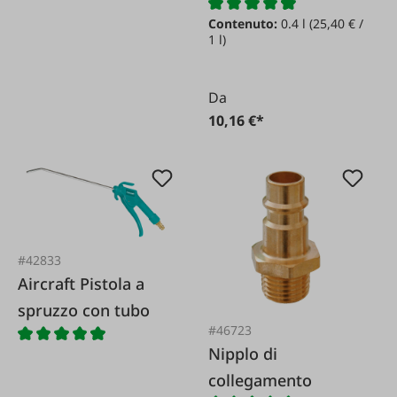
Contenuto:
0.4 l
(25,40 € /
1 l)
Da
10,16 €*
#42833
Aircraft Pistola a
spruzzo con tubo
#46723
Nipplo di
collegamento