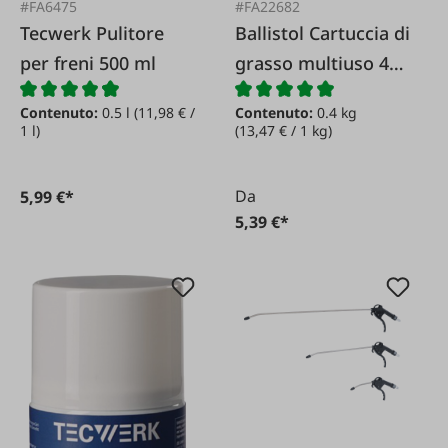
#FA6475
#FA22682
Tecwerk Pulitore
Ballistol Cartuccia di
per freni 500 ml
grasso multiuso 400
g
Contenuto:
0.5 l
(11,98 € /
Contenuto:
0.4 kg
1 l)
(13,47 € / 1 kg)
Da
5,99 €*
5,39 €*