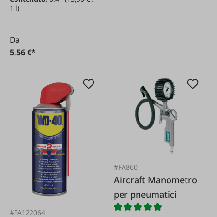
1 l)
Da
5,56 €*
#FA860
Aircraft Manometro
per pneumatici
#FA122064