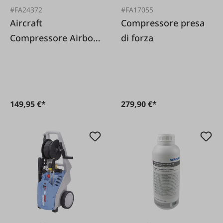
#FA24372
#FA17055
Aircraft
Compressore presa
Compressore Airboy
di forza
186 OF E
149,95 €*
279,90 €*