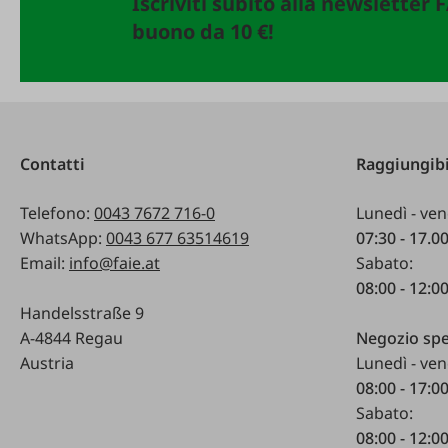
Iscriviti subito alla newsletter 
buono da 10 €!
Contatti
Raggiungibi
Telefono:
0043 7672 716-0
Lunedì - ven
WhatsApp:
0043 677 63514619
07:30 - 17.0
Email:
info@faie.at
Sabato:
08:00 - 12:0
Handelsstraße 9
A-4844 Regau
Negozio spe
Austria
Lunedì - ven
08:00 - 17:0
Sabato:
08:00 - 12:0