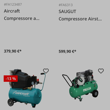
#FA123487
#FA6313
Aircraft
SAUGUT
Compressore a
Compressore Airstar
pistone Mobilboy
300 Eco2
401/50 E
379,90 €*
599,90 €*
-13 %