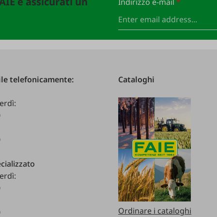
FAIE e assicurati un
Indirizzo e-mail
*
le telefonicamente:
Cataloghi
erdì:
0
0
cializzato
erdì:
0
Ordinare i cataloghi
0