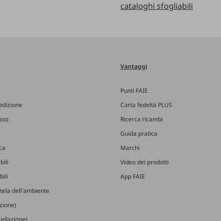
cataloghi sfogliabili
Vantaggi
Punti FAIE
edizione
Carta fedeltà PLUS
esso
Ricerca ricambi
Guida pratica
ica
Marchi
bili
Video dei prodotti
ili
App FAIE
utela dell'ambiente
izione)
ellazione)