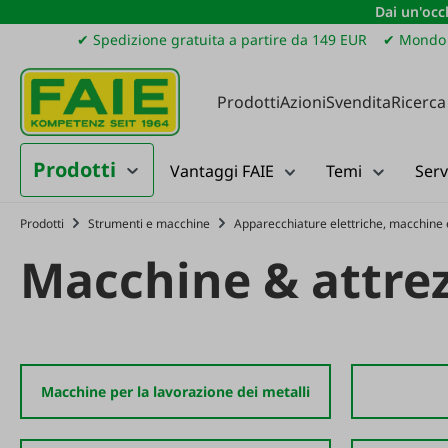
Dai un'occh
ssa al contenuto principale
Salta alla ricerca
Passa alla navigazione principale
✔ Spedizione gratuita a partire da 149 EUR
✔ Mondo 
Prodotti
Azioni
Svendita
Ricerca
Prodotti
Vantaggi FAIE
Temi
Serv
Prodotti
Strumenti e macchine
Apparecchiature elettriche, macchine 
Macchine & attre
Macchine per la lavorazione dei metalli