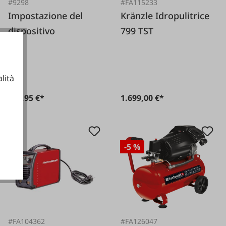
#9298
#FA115233
Impostazione del
Kränzle Idropulitrice
dispositivo
799 TST
lità
199,95 €*
1.699,00 €*
ionali
-5 %
#FA104362
#FA126047