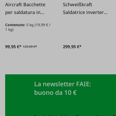
Aircraft Bacchette
Schweißkraft
per saldatura in
Saldatrice inverter
alluminio WIG/TIG
Easy-Stick 161
Contenuto:
5 kg
(19,99 € /
1000 / 2 0 millimetri
1 kg)
5 kg
99,95 €*
299,95 €*
129,90 €*
La newsletter FAIE:
buono da 10 €