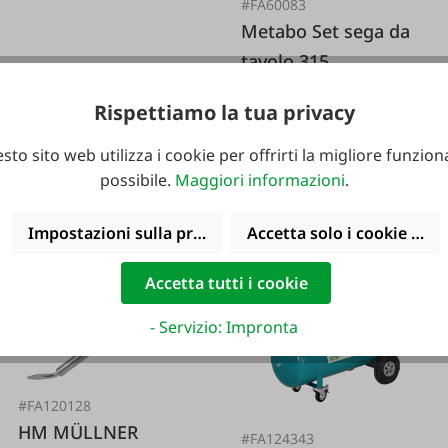
#FA60083
Metabo Set sega da
tavolo 315
159,99 €*
169,95 €*
Rispettiamo la tua privacy
sto sito web utilizza i cookie per offrirti la migliore funziona
possibile.
Maggiori informazioni
.
799,00 €*
Impostazioni sulla privacy
Accetta solo i cookie funz
Accetta tutti i cookie
-8 %
- Servizio: Impronta
#FA120128
HM MÜLLNER
#FA124343