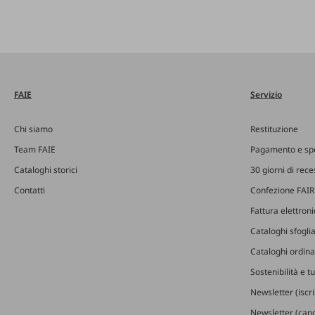
FAIE
Servizio
Chi siamo
Restituzione
Team FAIE
Pagamento e sp
Cataloghi storici
30 giorni di rec
Contatti
Confezione FAIR
Fattura elettron
Cataloghi sfoglia
Cataloghi ordinab
Sostenibilità e t
Newsletter (iscr
Newsletter (canc