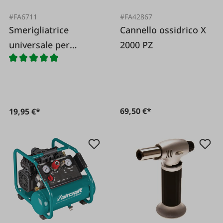
#FA6711
#FA42867
Smerigliatrice
Cannello ossidrico X
universale per
2000 PZ
trapani
69,50 €*
19,95 €*