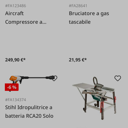
#FA123486
#FA28641
Aircraft
Bruciatore a gas
Compressore a
tascabile
pistoni Airboy
Silence 171 OF E
249,90 €*
21,95 €*
-6 %
#FA134374
Stihl Idropulitrice a
batteria RCA20 Solo