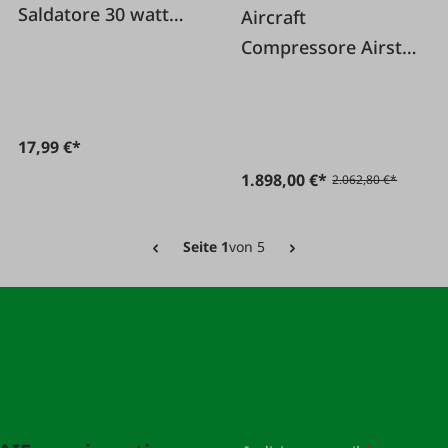
Saldatore 30 watt
Aircraft
230 V
Compressore Airstar
703/100
17,99 €*
1.898,00 €*
2.062,80 €*
Seite 1
von 5