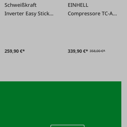
Schweißkraft
EINHELL
Inverter Easy Stick
Compressore TC-AC
141 - 10-140A
420/50/10V
259,90 €*
339,90 €*
358,00 €*