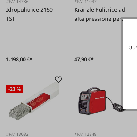
#FA114786
#FA111037
Idropulitrice 2160
Kränzle Pulitrice ad
TST
alta pressione per
olio del cambio
Que
1.198,00 €*
47,90 €*
-23 %
#FA113032
#FA112848