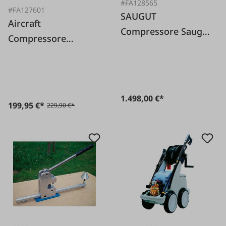
#FA128565
#FA127601
SAUGUT
Aircraft
Compressore Saugut
Compressore
600-Set incl. bobina
Mobilboy 261/24T E
1.498,00 €*
199,95 €*
229,90 €*