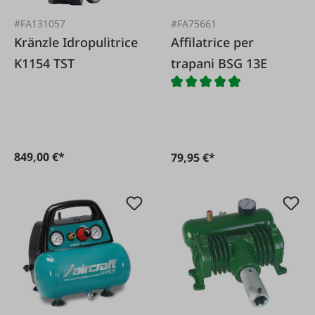
#FA131057
#FA75661
Kränzle Idropulitrice
Affilatrice per
K1154 TST
trapani BSG 13E
849,00 €*
79,95 €*