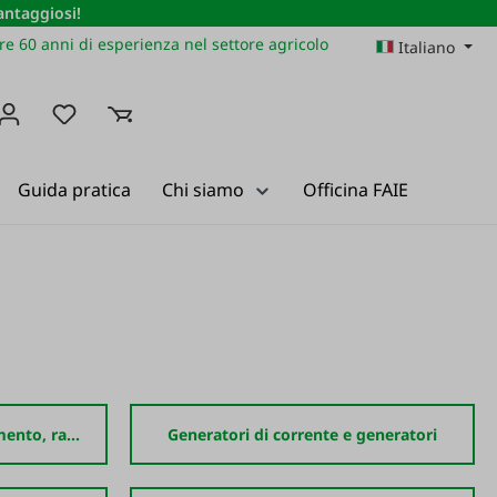
vantaggiosi!
re 60 anni di esperienza nel settore agricolo
Italiano
Hai 0 articoli nella lista dei desideri
Guida pratica
Chi siamo
Officina FAIE
Apparecchiature di riscaldamento, raffreddamento e asciugatura
Generatori di corrente e generatori