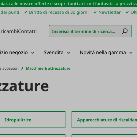
iata alle nostre offerte e scopri tanti articoli fantastici a prezzi 
dei punti
✔ Diritto di recesso di 30 giorni
✔ Newsletter
✔ Olt
 ricambi
Contatti
izio negozio
Svendita
Novità nella gamma
e accessori
Macchine & attrezzature
zzature
Idropulitrice